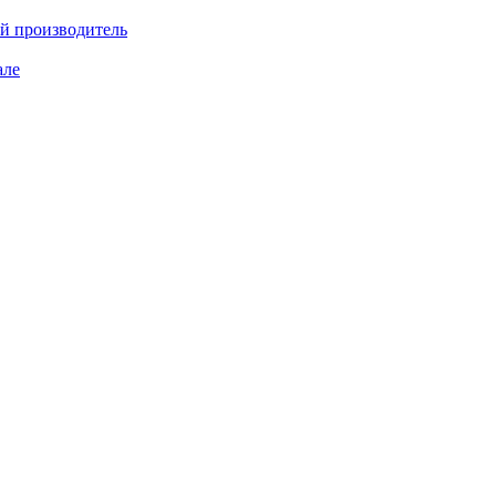
ий производитель
але