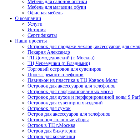
Мебель для салонов оптики
Мебель для магазина обуви
Офисная мебель
О компании
Услуги
История
Сертификаты
Наши проекты
Островок для продажи чехлов, аксессуаров для сма
Пекарня Александр
ТЦ Домодедовский (г. Москва)
ТЦ Черемушки (г Владимир)
Торговый островок для сувениров
Проект ремонт телефонов
Павильон из пластика в ТЦ Ковров-Молл
Островок для аксессуаров для телефонов
Островок для парфюмированных масел
Островок для духов и перфорированной воды S Par
Островок для сувенирных изделий
Островок для сумок
Остров для аксессуаров для телефонов
Остров под головные уборы
Остров в ТЦ г.Москва
Остров для бижутерии
Остров для косметики