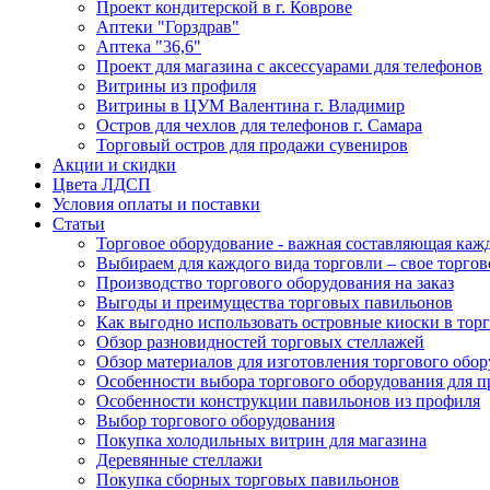
Проект кондитерской в г. Коврове
Аптеки "Горздрав"
Аптека "36,6"
Проект для магазина с аксессуарами для телефонов
Витрины из профиля
Витрины в ЦУМ Валентина г. Владимир
Остров для чехлов для телефонов г. Самара
Торговый остров для продажи сувениров
Акции и скидки
Цвета ЛДСП
Условия оплаты и поставки
Статьи
Торговое оборудование - важная составляющая каж
Выбираем для каждого вида торговли – свое торгов
Производство торгового оборудования на заказ
Выгоды и преимущества торговых павильонов
Как выгодно использовать островные киоски в торг
Обзор разновидностей торговых стеллажей
Обзор материалов для изготовления торгового обо
Особенности выбора торгового оборудования для 
Особенности конструкции павильонов из профиля
Выбор торгового оборудования
Покупка холодильных витрин для магазина
Деревянные стеллажи
Покупка сборных торговых павильонов