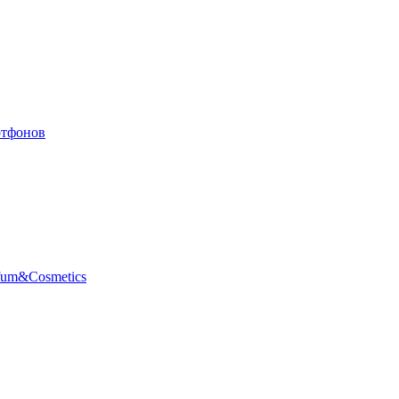
ртфонов
fum&Cosmetics