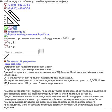
На сайте ведутся работы, уточняйте цены по телефону
+7 (495) 532-48-51
+7 (925) 482-60-56
info@mtorg1.ru
на рынке торгово-выставочного оборудования с 2001 года.
0
0
₽
0
0
₽
Торговое оборудование
Наши проекты
Островок для парфюмированных масел
Островок для парфюмированных масел
Данный остров изготовили и установили в ТЦ Avenue Southwest в г. Москва в мае
2023 года.
Он используется для продажи парфимированных масел.
Материалы, которые использовали для реализации данного проекта: ЛДСП 16 мм,
МДФ в пластике HPL, стекло 5 мм полированное
Компания «ТоргСити», являясь производителем торгового оборудования, выпускает
все основные виды данной продукции, в том числе и торговые витрины.
Представленные в каталоге модули — это «золотой стандарт», оптимальные по
размерам, цветам и конструктивным особенностям варианты торговой мебели.
Комбинируя представленные витрины с прилавками и стеллажами нашего
производства, можно собрать торговую систему, полностью отвечающую вашим
задачам.