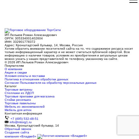
ИП Лельков Роман Александрович
ОРГН: 305334001402604
ИНН: 332901778372
Адрес: Кронштадтский бульвар, 14, Москва, Россия
Хотим обратить внимание посетителей сайта на то, что содержимое ресурса носит
только информационный характер и не может считаться публичной офертой. Всю
информацию о наличии товаров, условиях их приобретения и актуальных ценам
можно узнать у наших представителей по телефону, указанному на сайте.
© 2026 ИП Лельков Роман Александрович
Покупателям
О компании
Акции и скидки
Условия оплаты и поставки
Политика в отношении обработки данных
Согласие Пользователя на обработку персональных данных
Каталог
Торговые витрины
Стеллажи из ЛДСП
Торговые прилавки для магазина
Стойки ресепшен
Торговые павильоны
Мебель из экономпанелей
Мебель для аптек
Контактная информация
+7 (495) 532-48-51
info@mtorg1.ru
Москва, Кронштадтский бульвар, 14
Обратный звонок
Создание сайта
компания «Владвеб»